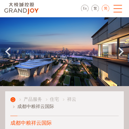
En
繁
简
产品服务
住宅
祥云
成都中粮祥云国际
成都中粮祥云国际