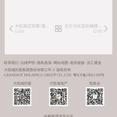
大悦酒店荣膺“最受消费者欢迎酒店品牌”
北方大区底价摘牌青岛市北区核心地块商业用地
12-03
12-05
联系我们
-
法律声明
-
隐私政策
-
网站地图
-
相关链接
-
员工通道
大悦城控股集团股份有限公司 © 版权所有
GRANDJOY HOLDINGS GROUP CO.,LTD.
粤ICP备19011199号
大悦城控股
大悦城地产
悦客会
中粮集团成员企业