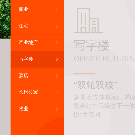
商业
住宅
写字楼
产业地产
OFFICE BUILDI
写字楼
酒店
“双轮双核”
长租公寓
多业态立体联动，构
民美好生活场景于一体
物业
悦”生态圈