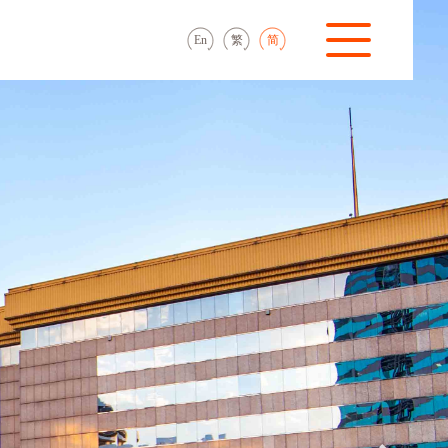
En
繁
简