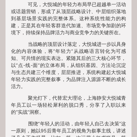
可见，大悦城的年轻力布局早已超越单一活动
或话题营销，形成了从顶层战略设计、中层组织落地
到基层场景实践的完整体系。这种系统性能力的构
建，正是其在年轻客群迭代加速、市场竞争加剧的环
境下，持续保持品牌活力与商业竞争力的关键所在。
当战略的顶层设计落定，大悦城进一步以具身
化的内容体验，将“年轻力”从战略语言转化为可感
知、可共情的现实表达。紧随其后的三大核心环节，
以“点-线-面”的立体布局，从组织基因、方法论沉淀
与生态共建三个维度，层层推进，系统构建起大悦城
年轻力实践的完整叙事，为品牌注入源源不断的成长
活力。
聚光灯下，代替宏大理论，上海静安大悦城青
年员工以一场轻松犀利的脱口秀，分享了入职以来
的“实战”洞察。
围绕“年轻人的活动，由年轻人自己去决策”这
一原则，她以95后青年员工的视角为叙事主线，讲述