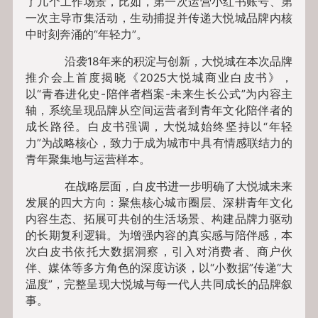
了几个工作场景，比如，第一次运营小红书账号、第
一次主导市集活动，生动捕捉并传递大悦城品牌内核
中时刻奔涌的“年轻力”。
沿袭18年来的积淀与创新，大悦城在本次品牌
推介会上首度揭晓《2025大悦城商业白皮书》，
以“青春进化史-陪伴者档案-未来生长公式”为内容主
轴，系统呈现品牌从空间运营者到青年文化陪伴者的
成长路径。白皮书强调，大悦城始终坚持以“年轻
力”为战略核心，致力于成为城市中具有情感联结力的
青年聚集地与运营样本。
在战略层面，白皮书进一步明确了大悦城未来
发展的四大方向：聚焦核心城市圈层、深耕青年文化
内容生态、拓展可共创的生活场景、构建品牌力驱动
的长期复利逻辑。为增强内容的真实感与陪伴感，本
次白皮书依托大数据洞察，引入对消费者、商户伙
伴、媒体等多方角色的深度访谈，以“小数据”传递“大
温度”，完整呈现大悦城与每一代人共同成长的品牌叙
事。