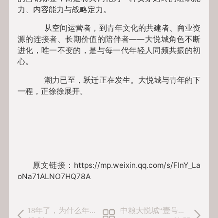
力、内容能力与战略定力。
从空间运营者，到青年文化的共建者、商业资
源的连接者、长期价值的陪伴者——大悦城角色不断
进化，唯一不变的，是与每一代年轻人同频共振的初
心。
潮力已至，跃迁正在发生。大悦城与青年的下
一程，正徐徐展开。
原文链接：https://mp.weixin.qq.com/s/FInY_La
oNa71ALNO7HQ78A
18年了，为什么年轻人还在逛大悦城？
中粮大悦城“壹号系”发布，“中粮好房子”体系落...