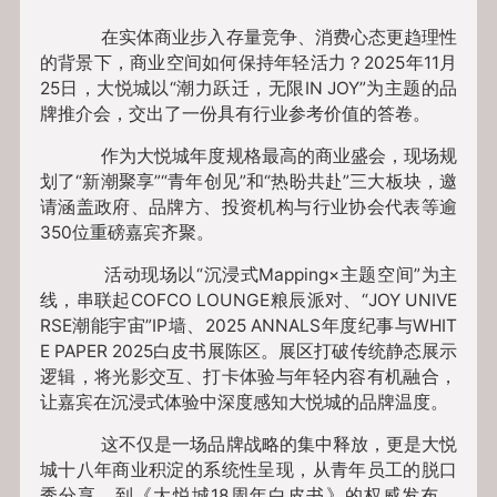
在实体商业步入存量竞争、消费心态更趋理性
的背景下，商业空间如何保持年轻活力？2025年11月
25日，大悦城以“潮力跃迁，无限IN JOY”为主题的品
牌推介会，交出了一份具有行业参考价值的答卷。
作为大悦城年度规格最高的商业盛会，现场规
划了“新潮聚享”“青年创见”和“热盼共赴”三大板块，邀
请涵盖政府、品牌方、投资机构与行业协会代表等逾
350位重磅嘉宾齐聚。
活动现场以“沉浸式Mapping×主题空间”为主
线，串联起COFCO LOUNGE粮辰派对、“JOY UNIVE
RSE潮能宇宙”IP墙、2025 ANNALS年度纪事与WHIT
E PAPER 2025白皮书展陈区。展区打破传统静态展示
逻辑，将光影交互、打卡体验与年轻内容有机融合，
让嘉宾在沉浸式体验中深度感知大悦城的品牌温度。
这不仅是一场品牌战略的集中释放，更是大悦
城十八年商业积淀的系统性呈现，从青年员工的脱口
秀分享，到《大悦城18周年白皮书》的权威发布，