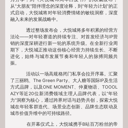
从“大朋友”陪伴理念的深度诠释，到“年轻力计划”的正
式启动，大悦城将对年轻消费情绪的敏锐洞察，深度
融入未来的发展战略中。
透过整场发布会，大悦城将多年积累的经营方
法论——对年轻赛道的持续专注、对首发经济与IP营
销的深度深耕进行新一轮的系统升级。在全新行业周
期下，大悦城正推动这份核心经营力持续生长、不断
进化，始终与城市发展节奏和年轻人的脉搏同频共
振。
活动以一场高规格闭门私享会拉开序幕。汇聚
了三丽鸥、The Green Party、大人糖等国际IP及生活
方式品牌，以及ONE MOMENT、仲夏物语、TOOOL
AZY等近20位新消费领域主理人品牌代表，以“年轻
力”洞察为核心，通过跨界对话与趋势共创，探索大悦
城在年轻客群迭代、场景业态创新、品牌生态联动及
城市价值升维中的可持续路径。
在开幕仪式上，大悦城携手B站百万粉丝的帝