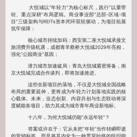
大悦城以“年轻力”为核心标尺，践行“以重带
轻、重点深耕”布局逻辑。商业事业部“总部-区域-项
目”三级架构与REITs资本闭环双轮驱动，为项目拓展
筑牢保障：
核心城市持续加码：西安第二座大悦城承接文
旅消费升级机遇，成都青羊蔡桥大悦城2029年亮相，
强化“公园商业”基因；
潜力城市加速破局：青岛大悦城紧密筹备，南
京大悦城完成合作谈判，即将加速推进。
这些全新项目的落地，不仅是大悦城全国战略
布局的重要延伸，更将成为年轻力计划落地实践的核
心载体。未来，业态创新、内容共创与生态联动将深
度赋能各项目，助力其成为城市青年商业新地标。
十八年，为何大悦城仍能“永远年轻”？
答案或许在于：它从未把“年轻”当作转瞬即逝
的营销标签，而是将其内化为一种贯穿始终的组织能