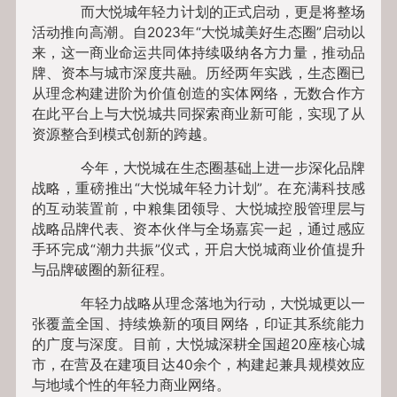
而大悦城年轻力计划的正式启动，更是将整场
活动推向高潮。自2023年“大悦城美好生态圈”启动以
来，这一商业命运共同体持续吸纳各方力量，推动品
牌、资本与城市深度共融。历经两年实践，生态圈已
从理念构建进阶为价值创造的实体网络，无数合作方
在此平台上与大悦城共同探索商业新可能，实现了从
资源整合到模式创新的跨越。
今年，大悦城在生态圈基础上进一步深化品牌
战略，重磅推出“大悦城年轻力计划”。在充满科技感
的互动装置前，中粮集团领导、大悦城控股管理层与
战略品牌代表、资本伙伴与全场嘉宾一起，通过感应
手环完成“潮力共振”仪式，开启大悦城商业价值提升
与品牌破圈的新征程。
年轻力战略从理念落地为行动，大悦城更以一
张覆盖全国、持续焕新的项目网络，印证其系统能力
的广度与深度。目前，大悦城深耕全国超20座核心城
市，在营及在建项目达40余个，构建起兼具规模效应
与地域个性的年轻力商业网络。