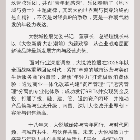
玖管弦乐团，共创“青年超感秀”。乐团奏响了《地下
城与勇士》主题旋律，其宏大的世界观与贯穿始终的
热血精神，不仅是对经典IP的致敬，更是一种朝气勃
发的年轻力表达。
大悦城控股党委书记、董事长、总经理姚长林
以《大悦新质 共赴潮前》为题致辞，从企业战略层面
解读品牌最新发展方向与经营态势。
面对行业深度调整，大悦城控股在2025年以
全面战略重塑回应时代：紧扣“卓越的城市运营与美好
生活服务商”的愿景，聚焦“年轻力”打造极致消费体
验；通过商业一体化改革构建“资产管理”与“运营管
理”分离的专业化体系；成功发行REITs并实现资金反
投，打通了投、融、建、管、退的资产闭环；并推动
产品焕新与业态升级，南昌、深圳大悦城开业即创下
客流与销售新高。
十八年来，大悦城始终与青年同行、与时代同
频、与城市共生、与伙伴共赢。未来，大悦城致力于
搭建与年轻人共创共享的生活方式平台，构筑“内容、