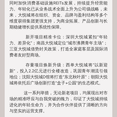
同时加快消费基础设施REITs发展，持续提升经营能
力。年轻化已从业务战术全面上升为公司级战略，未
来，大悦城将在组织、资金、品牌与盈利结构等多个
维度获得集团更强支持，为商业拓展、产品创新与长
期稳健增长提供系统性保障。
新开项目精准卡位：深圳大悦城紧扣“年轻
力、差异化”；南昌大悦城定位“城市沸腾青年主场”；
三亚大悦城借势封关政策，打造全家庭客层及国际消
费者友好型商场。
存量项目焕新升级：西单大悦城将“以新迎
新”，投入2.2亿元进行全楼改造，巩固青年潮流引领
地位；沈阳大悦城D馆将打造“东北秋叶原”；朝阳大悦
城将依托后广场创新打造“盒子+公园”的生态模式。
这一系列举措，无论新老项目，均展现出对市
场的精准呼应与自我突破的魄力，印证了大悦城持续
进化的年轻生命力，并为合作伙伴提供了清晰的方向
与坚实的运营支撑。