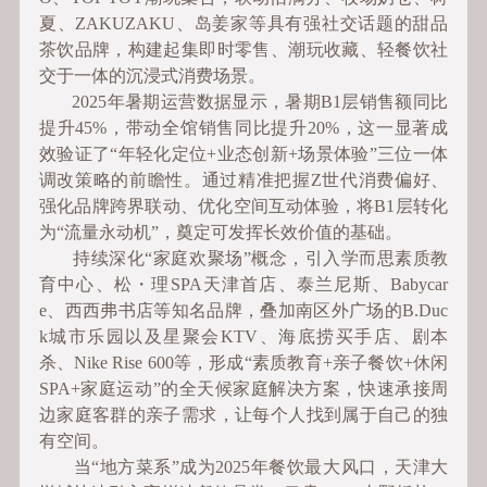
夏、ZAKUZAKU、岛姜家等具有强社交话题的甜品
茶饮品牌，构建起集即时零售、潮玩收藏、轻餐饮社
交于一体的沉浸式消费场景。
2025年暑期运营数据显示，暑期B1层销售额同比
提升45%，带动全馆销售同比提升20%，这一显著成
效验证了“年轻化定位+业态创新+场景体验”三位一体
调改策略的前瞻性。通过精准把握Z世代消费偏好、
强化品牌跨界联动、优化空间互动体验，将B1层转化
为“流量永动机”，奠定可发挥长效价值的基础。
持续深化“家庭欢聚场”概念，引入学而思素质教
育中心、松・理SPA天津首店、泰兰尼斯、Babycar
e、西西弗书店等知名品牌，叠加南区外广场的‌B.Duc
k城市乐园以及星聚会KTV、海底捞买手店、剧本
杀、Nike Rise 600等，形成“素质教育+亲子餐饮+休闲
SPA+家庭运动”的全天候家庭解决方案，快速承接周
边家庭客群的亲子需求，让每个人找到属于自己的独
有空间。
当“地方菜系”成为2025年餐饮最大风口，天津大