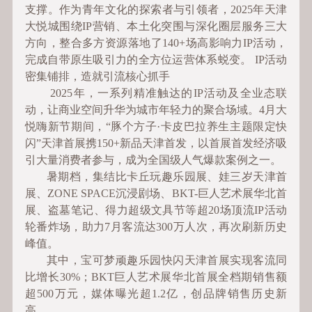
支撑。作为青年文化的探索者与引领者，2025年天津
大悦城围绕IP营销、本土化突围与深化圈层服务三大
方向，整合多方资源落地了140+场高影响力IP活动，
完成自带原生吸引力的全方位运营体系蜕变。 IP活动
密集铺排，造就引流核心抓手
2025年，一系列精准触达的IP活动及全业态联
动，让商业空间升华为城市年轻力的聚合场域。4月大
悦嗨新节期间，“豚个方子·卡皮巴拉养生主题限定快
闪”天津首展携150+新品天津首发，以首展首发经济吸
引大量消费者参与，成为全国级人气爆款案例之一。
暑期档，集结比卡丘玩趣乐园展、娃三岁天津首
展、ZONE SPACE沉浸剧场、BKT-巨人艺术展华北首
展、盗墓笔记、得力超级文具节等超20场顶流IP活动
轮番炸场，助力7月客流达300万人次，再次刷新历史
峰值。
其中，宝可梦顽趣乐园快闪天津首展实现客流同
比增长30%；BKT巨人艺术展华北首展全档期销售额
超500万元，媒体曝光超1.2亿，创品牌销售历史新
高。