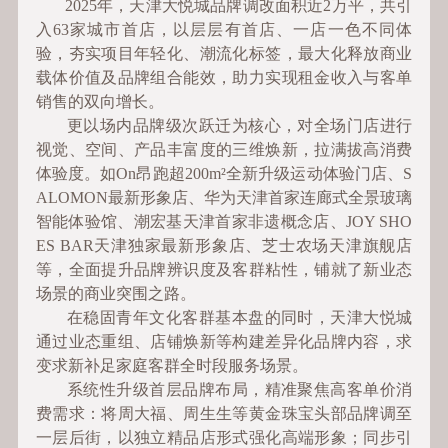
2025年，天津大悦城品牌调改面积近2万平，共引
入63家城市首店，以层层有首店、一店一色不同体
验，夯实项目年轻化、潮流化标签，最大化释放商业
载体价值及品牌组合能效，助力实现租金收入与客单
销售的双向增长。
更以场内品牌级次跃迁为核心，对全场门店进行
视觉、空间、产品丰富度的三维焕新，拉满拔高消费
体验度。如On昂跑超200m²全新升级运动体验门店、S
ALOMON最新形象店、华为天津首家连廊式全景玻璃
智能体验馆、潮宏基天津首家非遗概念店、JOY SHO
ES BAR天津独家最新形象店、芝士农场天津旗舰店
等，全面提升品牌辨识度及客群粘性，铺就了新业态
场景的商业突围之路。
在稳固青年文化客群基本盘的同时，天津大悦城
通过业态重组、店铺焕新等构建差异化品牌内容，求
变求新补足家庭客群全时段服务场景。
系统性升级首层品牌布局，精准聚焦高客单价消
费需求：将周大福、周生生等黄金珠宝头部品牌调至
一层后街，以独立精品店形式强化高端形象；同步引