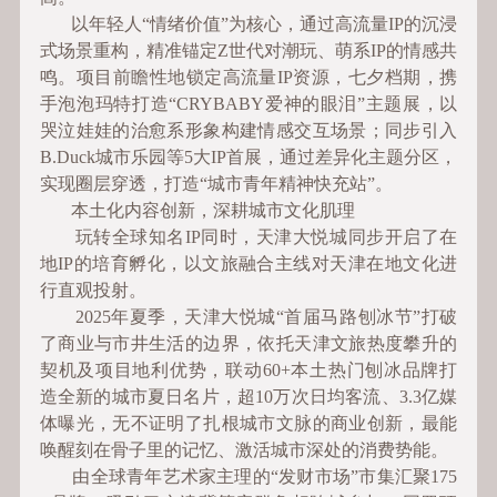
以年轻人“情绪价值”为核心，通过高流量IP的沉浸
式场景重构，精准锚定Z世代对潮玩、萌系IP的情感共
鸣。项目前瞻性地锁定高流量IP资源，七夕档期，携
手泡泡玛特打造“CRYBABY爱神的眼泪”主题展，以
哭泣娃娃的治愈系形象构建情感交互场景；同步引入
B.Duck城市乐园等5大IP首展，通过差异化主题分区，
实现圈层穿透，打造“城市青年精神快充站”。
本土化内容创新，深耕城市文化肌理
玩转全球知名IP同时，天津大悦城同步开启了在
地IP的培育孵化，以文旅融合主线对天津在地文化进
行直观投射。
2025年夏季，天津大悦城“首届马路刨冰节”打破
了商业与市井生活的边界，依托天津文旅热度攀升的
契机及项目地利优势，联动60+本土热门刨冰品牌打
造全新的城市夏日名片，超10万次日均客流、3.3亿媒
体曝光，无不证明了扎根城市文脉的商业创新，最能
唤醒刻在骨子里的记忆、激活城市深处的消费势能。
由全球青年艺术家主理的“发财市场”市集汇聚175