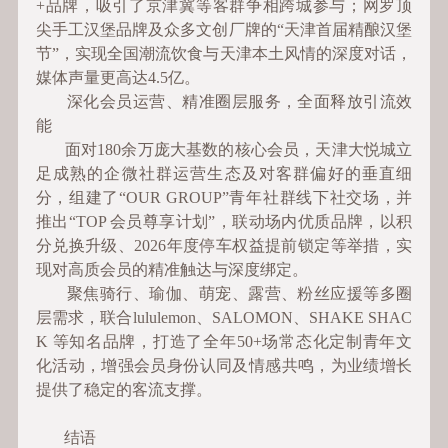
+品牌，吸引了京津冀等客群争相跨城参与；网罗顶
尖手工汉堡品牌及众多文创厂牌的“天津首届精酿汉堡
节”，实现全国潮流饮食与天津本土风情的深度对话，
媒体声量更高达4.5亿。
深化会员运营、精准圈层服务，全面释放引流效
能
面对180余万庞大基数的核心会员，天津大悦城立
足成熟的企微社群运营生态及对客群偏好的垂直细
分，组建了“OUR GROUP”青年社群线下社交场，并
推出“TOP 会员尊享计划”，联动场内优质品牌，以积
分兑换升级、2026年度停车权益提前锁定等举措，实
现对高质会员的精准触达与深度绑定。
聚焦骑行、瑜伽、萌宠、露营、粉丝应援等多圈
层需求，联合lululemon、SALOMON、SHAKE SHAC
K 等知名品牌，打造了全年50+场常态化定制青年文
化活动，增强会员身份认同及情感共鸣，为业绩增长
提供了稳定的客流支撑。
结语