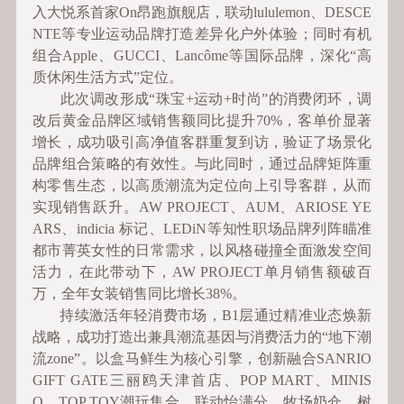
入大悦系首家On昂跑旗舰店，联动lululemon、DESCE
NTE等专业运动品牌打造差异化户外体验；同时有机
组合Apple、GUCCI、Lancôme等国际品牌，深化“高
质休闲生活方式”定位。
此次调改形成“珠宝+运动+时尚”的消费闭环，调
改后黄金品牌区域销售额同比提升70%，客单价显著
增长，成功吸引高净值客群重复到访，验证了场景化
品牌组合策略的有效性。与此同时，通过品牌矩阵重
构零售生态，以高质潮流为定位向上引导客群，从而
实现销售跃升。AW PROJECT、AUM、ARIOSE YE
ARS、indicia 标记、LEDiN等知性职场品牌列阵瞄准
都市菁英女性的日常需求，以风格碰撞全面激发空间
活力，在此带动下，AW PROJECT单月销售额破百
万，全年女装销售同比增长38%。
持续激活年轻消费市场，B1层通过精准业态焕新
战略，成功打造出兼具潮流基因与消费活力的“地下潮
流zone”。以盒马鲜生为核心引擎，创新融合SANRIO
GIFT GATE三丽鸥天津首店、POP MART、MINIS
O、TOP TOY潮玩集合，联动怡满分、牧场奶仓、树