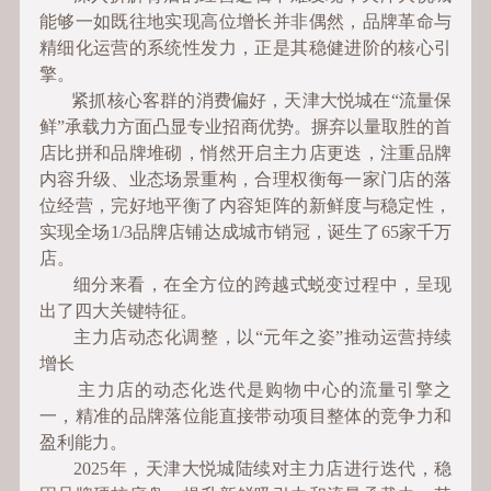
能够一如既往地实现高位增长并非偶然，品牌革命与
精细化运营的系统性发力，正是其稳健进阶的核心引
擎。
紧抓核心客群的消费偏好，天津大悦城在“流量保
鲜”承载力方面凸显专业招商优势。摒弃以量取胜的首
店比拼和品牌堆砌，悄然开启主力店更迭，注重品牌
内容升级、业态场景重构，合理权衡每一家门店的落
位经营，完好地平衡了内容矩阵的新鲜度与稳定性，
实现全场1/3品牌店铺达成城市销冠，诞生了65家千万
店。
细分来看，在全方位的跨越式蜕变过程中，呈现
出了四大关键特征。
主力店动态化调整，以“元年之姿”推动运营持续
增长
主力店的动态化迭代是购物中心的流量引擎之
一，精准的品牌落位能直接带动项目整体的竞争力和
盈利能力。
2025年，天津大悦城陆续对主力店进行迭代，稳