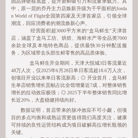
固品牌硬核底盘，提升新鲜吸引力和流量承载力。其
中，原一层的乔丹主力店焕新升级为千平面积的Jorda
n World of Flight全国第四家及天津首家店，引领全球
潮流，回应消费者的潮流焕新心声。
经营面积超3000平方米的“盒马鲜生”天津首
店，涵盖了盒马工坊、烘焙、海鲜水产等全品类7000
余款全球及本地特色商品，提供最快30分钟配送服
务，为区域带去头部生鲜零售的高品质体验。
盒马鲜生开业期间，天津大悦城3日客流量近
48万人次，仅2025年6月28日单日客流超18.6万人次，
创项目开业以来单日客流新高；◎ 开业首月，盒马鲜
生单店销售增长贡献占比全馆增量近7成，对整体销售
增长的拉动效应极强；◎ 2025下半年整体销售同比增
长近20%，大盘稳健持续向好。
数据证明，首店带来的脉冲效应不可小觑，但项
目的多点均衡和成熟运营更值得我们高度关注，健康
可持续的良性运营结构成为项目破解高位增长瓶颈的
关键。