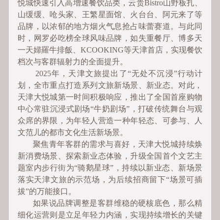
悦城快速引入高增速餐饮品类，云贵Bistro山野板扎、
山缓缓、呛头家、王繁星面馆、火台台、阿元来了等
品牌，以浓郁的地方烟火气息抢占味蕾赛道。与此同
时，网罗必吃榜全球风味品牌，如失重餐厅、博多天
一天婦羅牛排飯、KCOOKING等天津首店，实现餐饮
档次与客群辐射力的全面提升。
2025年，天津文旅提出了“无处不沉浸”行动计
划，全市重点打造系列文旅新场景、新业态。对此，
天津大悦城第一时间积极响应，推出了全国首座购物
中心常驻沉浸式剧场“牛奶剧场”，打破传统舞台与观
众席的界限，为年轻人营造一种年轻态、可参与、人
文范儿的都市文化生活新场景。
聚焦青年客群的需求与喜好，天津大悦城持续焕
新消费场景、探索新业态体验，升级全国首个文艺主
题室内步行街为“骑鹅星球”，持续以新业态、新场景
落实天津文旅的示范场，为后续招商留下“场景可插
拔”的万能接口。
如果说品牌调整是客群维稳的硬核底色，那么精
细化运营则是立足年轻力内涵，实现持续增长的关键