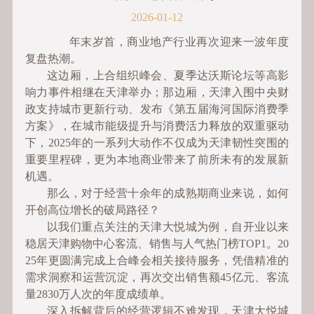
2026-01-12
年末岁首，商业地产行业再次迎来一波年度
复盘热潮。
这边厢，上合组织峰会、夏季达沃斯论坛等高影
响力事件相继在天津举办；那边厢，天津入围中央财
政支持城市更新行动、发布《第五届海河国际消费季
方案》，在城市能级提升与消费活力释放的双重驱动
下，2025年的一系列大动作不仅成为天津韧性突围的
重要里程碑，更为本地商业带来了前所未有的发展新
机遇。
那么，对于经营十余年的成熟期商业来说，如何
开创高位增长的破局路径？
以我们重点关注的天津大悦城为例，自开业以来
稳居天津购物中心客流、销售与人气热门榜TOP1。20
25年更圆满完成上合峰会相关接待服务，凭借精准的
需求洞察和运营沉淀，再次交出销售额45亿元、客流
量2830万人次的年度成绩单。
深入拆解背后的经营逻辑不难发现，天津大悦城