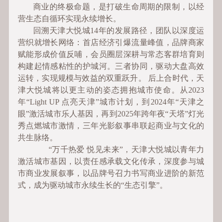
商业的终极命题，是打破生命周期的限制，以经
营生态自循环实现永续增长。
回溯天津大悦城14年的发展路径，团队以深度运
营织就增长网络：首店经济引爆流量峰值，品牌商家
赋能形成价值反哺，会员圈层深耕与常态客群培育则
构建起情感粘性的护城河。三者协同，驱动大盘高效
运转，实现规模与效益的双重跃升。 后上合时代，天
津大悦城将以更主动的姿态拥抱城市使命。从2023
年“Light UP 点亮天津”城市计划，到2024年“天津之
眼”激活城市乐人基因，再到2025年跨年夜“天塔”灯光
秀点燃城市激情，三年光影叙事串联起商业与文化的
共生脉络。
“万千热爱 悦见未来”，天津大悦城以青年力
激活城市基因，以责任感承载文化传承，深度参与城
市商业发展叙事，以品牌号召力书写商业进阶的新范
式，成为驱动城市永续生长的“生态引擎”。