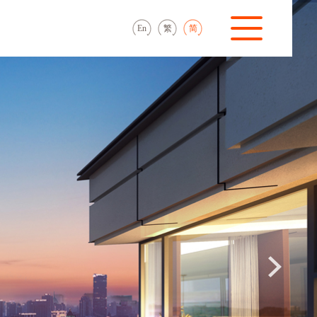
En
繁
简