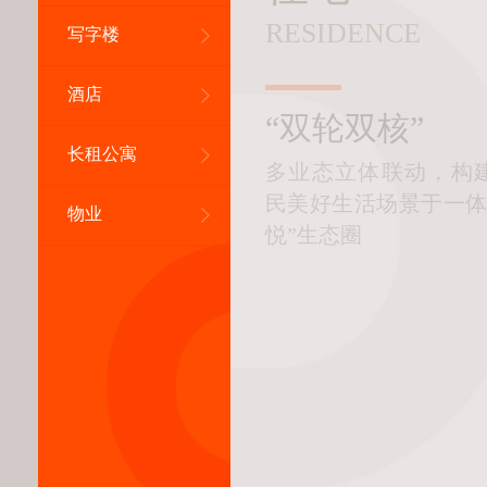
RESIDENCE
写字楼
酒店
“双轮双核”
长租公寓
多业态立体联动，构
民美好生活场景于一体
物业
悦”生态圈