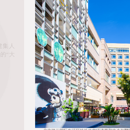
建集人
的“大